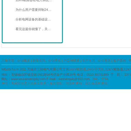
12KV断路器在电力系统…
为什么用户需要抑制24…
分析电网设备的基础设…
看完这篇你就懂了，关…
三能主页
|
企业概况
|
新闻资讯
|
企业理念
|
产品与技术
|
生产车间
|
企业资质
|
客户案例
|
WEBSITE ® 2011
无锡市三能电气有限公司主营
24KV断路器
,
24KV开关柜
,12KV断路器,12
地址：
无锡锡山区锡北镇泾虹路58号优谷产业园39号
电话：
0510-83791889
手 机： 1377
网址：
www.wxsannengdq.com
E-mail：
sannengdq@163.com
XML
HTML
声明：网站部分图片来自互联网，如有侵权，请及时通知，我们会及时更换!