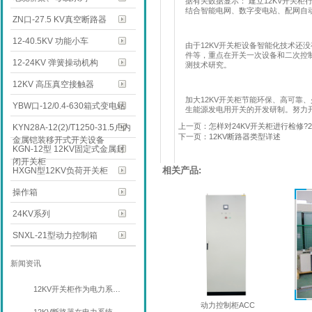
据有关数据显示：
建立
12KV
开关柜
结合智能电网、数字变电站、配网自
ZN口-27.5 KV真空断路器
12-40.5KV 功能小车
由于
12KV
开关柜设备智能化技术还没
件等，重点在开关一次设备和二次控
12-24KV 弹簧操动机构
测技术研究。
12KV 高压真空接触器
加大
12KV
开关柜节能环保、高可靠、
YBW口-12/0.4-630箱式变电站
生能源发电用开关的开发研制。努力
上一页：怎样对24KV开关柜进行检修?
KYN28A-12(2)/T1250-31.5户内
下一页：12KV断路器类型详述
金属铠装移开式开关设备
KGN-12型 12KV固定式金属封
闭开关柜
相关产品:
HXGN型12KV负荷开关柜
操作箱
24KV系列
SNXL-21型动力控制箱
新闻资讯
12KV开关柜作为电力系…
动力控制柜ACC