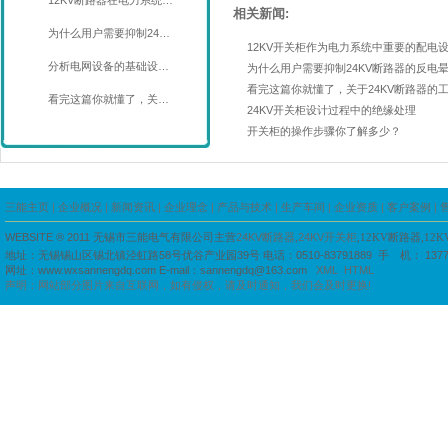
12KV断路器在电力系统…
相关新闻:
为什么用户需要抑制24…
12KV开关柜作为电力系统中重要的配电
分析电网设备的基础设…
为什么用户需要抑制24KV断路器的反电
看完这篇你就懂了，关于24KV断路器的
看完这篇你就懂了，关…
24KV开关柜设计过程中的绝缘处理
开关柜的操作步骤你了解多少？
三能主页
|
企业概况
|
新闻资讯
|
企业理念
|
产品与技术
|
生产车间
|
企业资质
|
客户案例
|
WEBSITE ® 2011
无锡市三能电气有限公司主营
24KV断路器
,
24KV开关柜
,12KV断路器,12
地址：
无锡锡山区锡北镇泾虹路58号优谷产业园39号
电话：
0510-83791889
手 机： 1377
网址：
www.wxsannengdq.com
E-mail：
sannengdq@163.com
XML
HTML
声明：网站部分图片来自互联网，如有侵权，请及时通知，我们会及时更换!