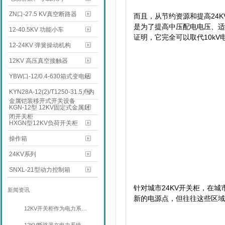
ZN口-27.5 KV真空断路器
而且，从节约资源和提高
24K
是为了提高中压配电电压、
12-40.5KV 功能小车
证明，它完全可以取代
10kV
12-24KV 弹簧操动机构
12KV 高压真空接触器
YBW口-12/0.4-630箱式变电站
KYN28A-12(2)/T1250-31.5户内
金属铠装移开式开关设备
KGN-12型 12KV固定式金属封
闭开关柜
HXGN型12KV负荷开关柜
操作箱
24KV系列
SNXL-21型动力控制箱
针对城市
24KV
开关柜
，在城
新闻资讯
新的电源点，但往往这些区域
12KV开关柜作为电力系…