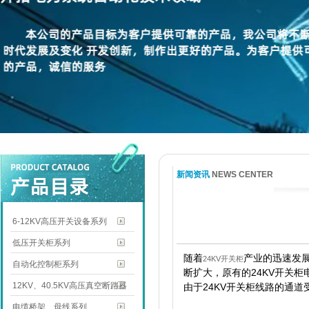
新闻资讯
NEWS CENTER
6-12KV高压开关设备系列
低压开关柜系列
随着
产业的迅速发
24KV
开关柜
自动化控制柜系列
断扩大，原有的
24KV
开关柜
12KV、40.5KV高压真空断路器
由于
24KV
开关柜线路的通道
电缆桥架、母线系列