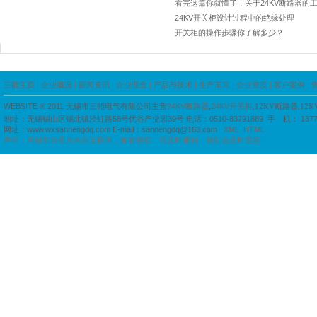
看完这篇你就懂了，关于24KV断路器的
24KV开关柜设计过程中的绝缘处理
开关柜的操作步骤你了解多少？
三能主页
|
企业概况
|
新闻资讯
|
企业理念
|
产品与技术
|
生产车间
|
企业资质
|
客户案例
|
WEBSITE ® 2011
无锡市三能电气有限公司主营
24KV断路器
,
24KV开关柜
,12KV断路器,12
地址：
无锡锡山区锡北镇泾虹路58号优谷产业园39号
电话：
0510-83791889
手 机： 1377
网址：
www.wxsannengdq.com
E-mail：
sannengdq@163.com
XML
HTML
声明：网站部分图片来自互联网，如有侵权，请及时通知，我们会及时更换!