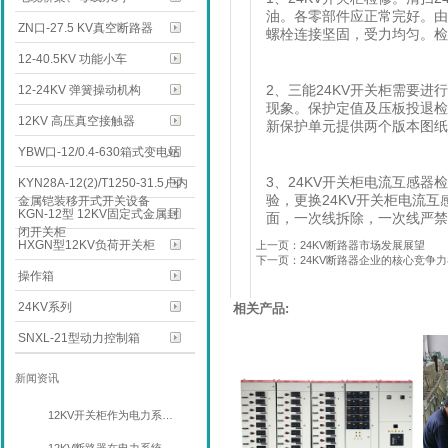
油。各零部件应正常完好。由
ZN口-27.5 KV真空断路器
螺栓连接坚固，受力均匀。检
12-40.5KV 功能小车
2
、三能
24KV
开关柜需要进行
12-24KV 弹簧操动机构
现象。保护定值及压板投退
12KV 高压真空接触器
新保护单元提供两个版本图纸
YBW口-12/0.4-630箱式变电站
3
、
24KV
开关柜电流互感器检
KYN28A-12(2)/T1250-31.5户内
验，更换
24KV
开关柜电流互
金属铠装移开式开关设备
KGN-12型 12KV固定式金属封
面，一次线拆除，一次线严禁
闭开关柜
HXGN型12KV负荷开关柜
上一页：24KV断路器市场发展展望
下一页：24KV断路器企业的核心竞争
操作箱
24KV系列
相关产品:
SNXL-21型动力控制箱
新闻资讯
12KV开关柜作为电力系…