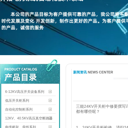
新闻资讯
NEWS CENTER
6-12KV高压开关设备系列
低压开关柜系列
三能
24KV
开关柜中修要撰写
自动化控制柜系列
都有哪些呢？
12KV、40.5KV高压真空断路器
电缆桥架、母线系列
1
、
24KV
开关柜检修。清扫
2