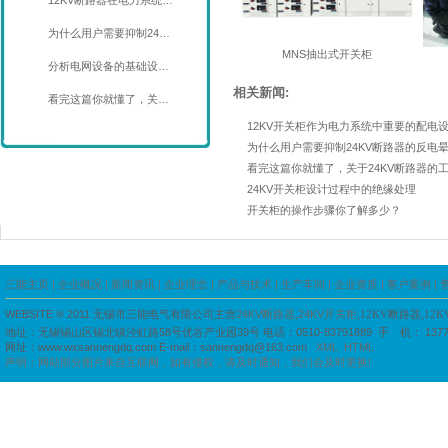
12KV断路器在电力系统…
为什么用户需要抑制24…
MNS抽出式开关柜
分析电网设备的基础设…
相关新闻:
看完这篇你就懂了，关…
12KV开关柜作为电力系统中重要的配电
为什么用户需要抑制24KV断路器的反电
看完这篇你就懂了，关于24KV断路器的
24KV开关柜设计过程中的绝缘处理
开关柜的操作步骤你了解多少？
三能主页
|
企业概况
|
新闻资讯
|
企业理念
|
产品与技术
|
生产车间
|
企业资质
|
客户案例
|
WEBSITE ® 2011
无锡市三能电气有限公司主营
24KV断路器
,
24KV开关柜
,12KV断路器,12
地址：
无锡锡山区锡北镇泾虹路58号优谷产业园39号
电话：
0510-83791889
手 机： 1377
网址：
www.wxsannengdq.com
E-mail：
sannengdq@163.com
XML
HTML
声明：网站部分图片来自互联网，如有侵权，请及时通知，我们会及时更换!