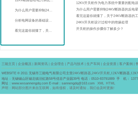
12KV断路器在电力系统…
12KV开关柜作为电力系统中重要的配电
为什么用户需要抑制24KV断路器的反电
为什么用户需要抑制24…
看完这篇你就懂了，关于24KV断路器的
分析电网设备的基础设…
24KV开关柜设计过程中的绝缘处理
开关柜的操作步骤你了解多少？
看完这篇你就懂了，关…
三能主页
|
企业概况
|
新闻资讯
|
企业理念
|
产品与技术
|
生产车间
|
企业资质
|
客户案例
|
WEBSITE ® 2011
无锡市三能电气有限公司主营
24KV断路器
,
24KV开关柜
,12KV断路器,12
地址：
无锡锡山区锡北镇泾虹路58号优谷产业园39号
电话：
0510-83791889
手 机： 1377
网址：
www.wxsannengdq.com
E-mail：
sannengdq@163.com
XML
HTML
声明：网站部分图片来自互联网，如有侵权，请及时通知，我们会及时更换!