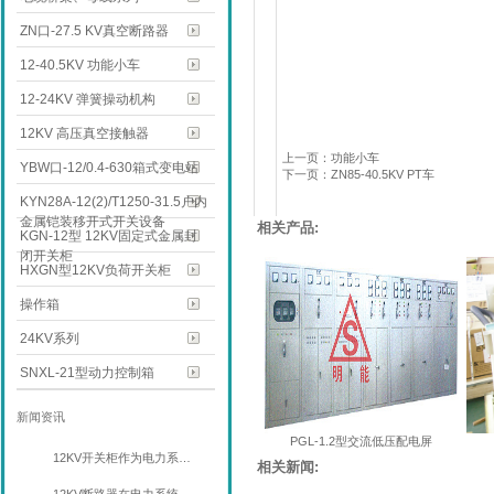
ZN口-27.5 KV真空断路器
12-40.5KV 功能小车
12-24KV 弹簧操动机构
12KV 高压真空接触器
上一页：功能小车
YBW口-12/0.4-630箱式变电站
下一页：ZN85-40.5KV PT车
KYN28A-12(2)/T1250-31.5户内
金属铠装移开式开关设备
相关产品:
KGN-12型 12KV固定式金属封
闭开关柜
HXGN型12KV负荷开关柜
操作箱
24KV系列
SNXL-21型动力控制箱
新闻资讯
PGL-1.2型交流低压配电屏
12KV开关柜作为电力系…
相关新闻: